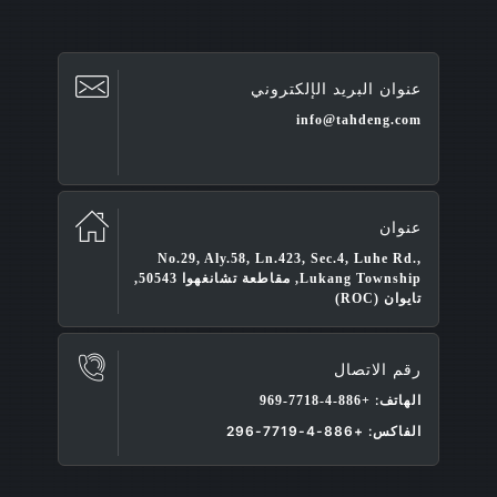
عنوان البريد الإلكتروني
info@tahdeng.com
عنوان
No.29, Aly.58, Ln.423, Sec.4, Luhe Rd.,
Lukang Township, مقاطعة تشانغهوا 50543,
تايوان (ROC)
رقم الاتصال
الهاتف:
+886-4-7718-969
الفاكس: +886-4-7719-296