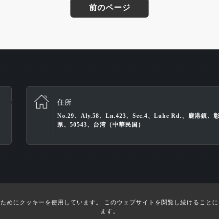
前のページ
住所
No.29、Aly.58、Ln.423、Sec.4、Luhe Rd.、鹿港鎮、
県、50543、台湾（中華民国）
|
|
サイトマップ
プライバシー
DESIGNED BY Atteipo
ためにクッキーを使用しています。 このウェブサイトを閲覧し続けること
ます。
yright © 2026 TAH DENG INDUSTRIAL CORP All rights reser